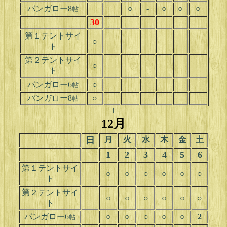
バンガロー8
○
-
○
○
○
帖
30
第１テントサイ
○
ト
第２テントサイ
○
ト
バンガロー6
○
帖
バンガロー8
○
帖
l
12月
日
月
火
水
木
金
土
1
2
3
4
5
6
第１テントサイ
○
○
○
○
○
○
ト
第２テントサイ
○
○
○
○
○
○
ト
バンガロー6
○
○
○
○
○
2
帖