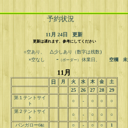
予約状況
11月 24日
更新
更新は遅れます、参考にしてください
○
空あり、
△
少しあり（数字は残数
）
-
×
空なし
休業日、
空欄 未
（ボーダー）
11月
日
月
火
水
木
金
土
25
26
27
28
29
第１テントサイ
○
-
○
○
○
ト
第２テントサイ
○
-
○
○
○
ト
バンガロー6
○
-
○
○
1
帖