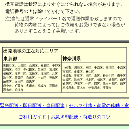
携帯電話は状況によりすぐにでられない場合がありま
電話番号の
＊
は除いてかけて下さい。
注)当社は通常ドライバー１名で運送作業を致しますので
荷物の内容によってはご依頼をお受けできない場合が
ありますことをご了承願います。
出発地域の主な対応エリア
東京都
神奈川県
世田谷区、大田区、品川区、杉並区、中野区
川崎市、川崎区、幸区、中原区、高津区、中原区
新宿区、港区、千代田区、足立区、荒川区
宮前区、多摩区、麻生区
板橋区、江戸川区、葛飾区、江東区、北区
横浜市、青葉区、旭区、泉区、神奈川区、磯子区
渋谷区、墨田区、台東区、中央区、豊島区
金沢区、港南区、港北区、都筑区、瀬谷区、南区
練馬区、文京区、目黒区
鶴見区、戸塚区、中区、西区、保土ヶ谷区、緑区
府中市、町田市、多摩市、稲城市、三鷹市
相模原市、厚木市、伊勢原市、座間市
調布市、狛江市
緊急配送・即日配送・当日配達
｜
セルフ引越・家電の移動・家
ご利用ガイド
｜
お急ぎ即配便・荷造りのコツ