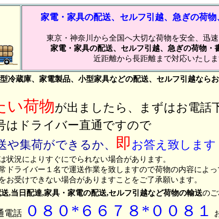
家電・家具の配送、セルフ引越、急ぎの荷物
東京・神奈川から全国へ大切な荷物を安全、迅速
家電・家具の配送、セルフ引越、急ぎの荷物・
近距離から長距離まで対応いたしま
型冷蔵庫、家電製品、小型家具などの配送、セルフ引越ならお
たい荷物
が出ましたら、まずはお電話
号はドライバー直通ですので
即
送や集荷ができるか、
お答え致します
は状況によりすぐにでられない場合があります。
常ドライバー１名で運送作業を致しますので荷物の内容によっ
お受けできない場合がありますことをご了承願います。
送,当日配達,家具・家電の配送,セルフ引越など荷物の輸送
のご
０８０*６６７８*００８１
通電話