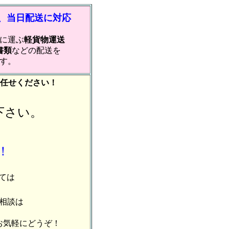
、当日配送に対応
に運ぶ
軽貨物運送
書類
などの配送を
す。
任せください！
下さい。
！
ては
相談は
お気軽にどうぞ！