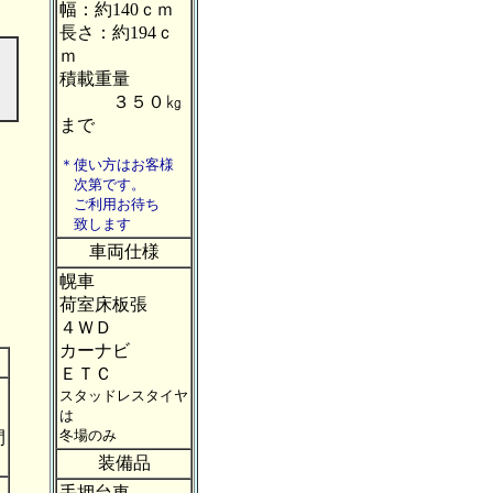
幅：約140ｃｍ
長さ：約194ｃ
ｍ
積載重量
が
３５０㎏
。
まで
＊使い方はお客様
次第です。
ご利用お待ち
致します
車両仕様
幌車
荷室床板張
４ＷＤ
カーナビ
ＥＴＣ
スタッドレスタイヤ
は
冬場のみ
間
装備品
。
手押台車