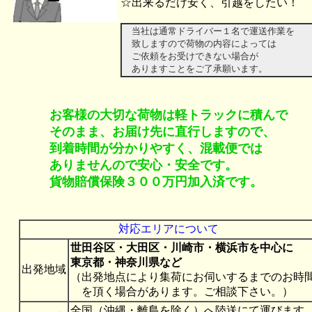
☆出来るだけ安く、引越をしたい！
当社は通常ドライバー１名で運送作業を
致しますので荷物の内容によっては
ご依頼をお受けできない場合
ありますことをご了承願います
お客様の大切な荷物は軽トラックに積んで
そのまま、お届け先に直行しますので、
到着時間が分かりやすく、混載便では
ありませんので安心・安全です。
貨物賠償保険３００万円加入済です。
対応エリアについて
世田谷区・大田区・川崎市・横浜市を中心に
東京都・神奈川県など
出発地域
（出発地点により集荷にお伺いするまでのお時
を頂く場合があります。ご相談下さい。）
全国（沖縄・離島を除く）へ陸送にて運びます