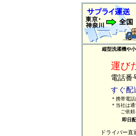
縦型洗濯機や小
運び
電話番
すぐ配
＊携帯電話
＊当社は通
ご依頼を
即日配
ドライバー直