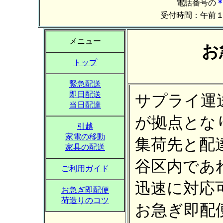
電話番号の
受付時間：午前
メニュー
お
トップ
緊急配送
即日配送
サプライ運
当日配達
が拠点とな
引越
家電の移動
集荷先と配
家具の配送
谷区内であ
ご利用ガイド
迅速に対応
お急ぎ即配便
荷造りのコツ
お急ぎ即配