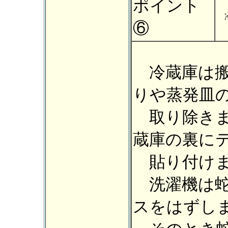
ポイント
⑥
冷蔵庫は搬
りや蒸発皿
取り除きま
蔵庫の裏に
貼り付けま
洗濯機は蛇
スをはずし