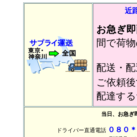
近
お急ぎ即
間で荷物
配送・配
ご依頼後
配達する
当日、お急ぎ
０８０＊
ドライバー直通電話