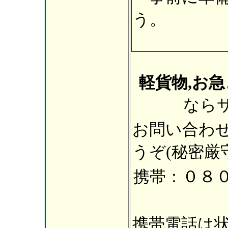
う。
軽貨物,お
なら
お問い合わ
うぞ(秘密厳
０８
携帯：
携帯電話は