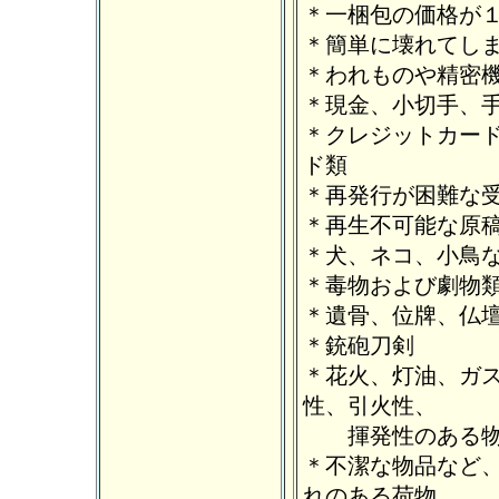
＊一梱包の価格が
＊簡単に壊れてし
＊われものや精密
＊現金、小切手、
＊クレジットカー
ド類
＊再発行が困難な
＊再生不可能な原
＊犬、ネコ、小鳥
＊毒物および劇物
＊遺骨、位牌、仏
＊銃砲刀剣
＊花火、灯油、ガ
性、引火性、
揮発性のある物
＊不潔な物品など
れのある荷物