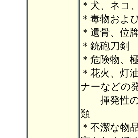
＊犬、ネコ
＊毒物およ
＊遺骨、位
＊銃砲刀剣
＊危険物、
＊花火、灯
ナーなどの
揮発性のあ
類
＊不潔な物