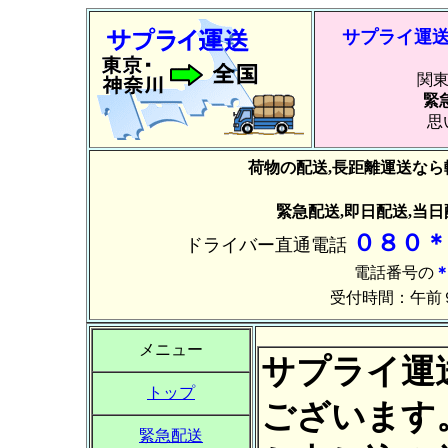
サプライ運
関東
緊
思
荷物の配送,長距離運送な
緊急配送,即日配送,当
０８０＊
ドライバー直通電話
電話番号の
受付時間：午前
メニュー
サプライ運
トップ
ございます
緊急配送