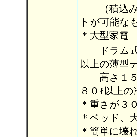
（積込み
トが可能な
＊大型家電
ドラム式洗
以上の薄型
高さ１５５
８０ℓ以上の
＊重さが３０
＊ベッド、
＊簡単に壊